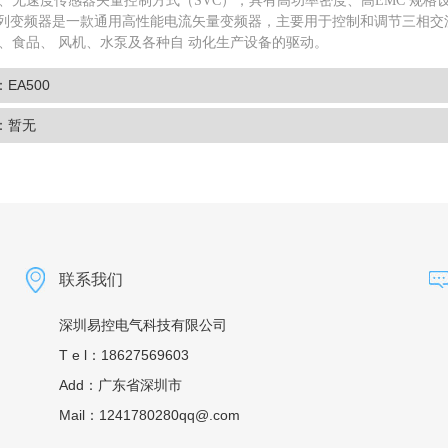
、无速度传感器矢量控制方式（SVC），具有高功率密度、高EMC 规格
0系列变频器是一款通用高性能电流矢量变频器，主要用于控制和调节三相
、食品、 风机、水泵及各种自 动化生产设备的驱动。
EA500
：暂无
联系我们
深圳易控电气科技有限公司
T e l：18627569603
Add：广东省深圳市
Mail：1241780280qq@.com