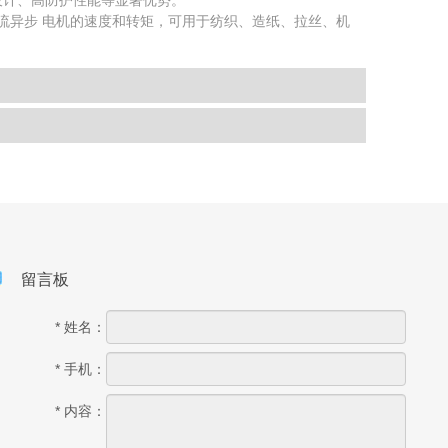
设计、高防护性能等显著优势。
交流异步 电机的速度和转矩，可用于纺织、造纸、拉丝、机
留言板
* 姓名：
* 手机：
* 内容：