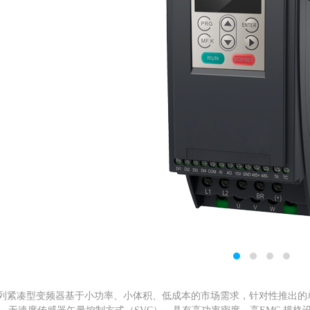
系列紧凑型变频器基于小功率、小体积、低成本的市场需求，针对性推出的单相220 