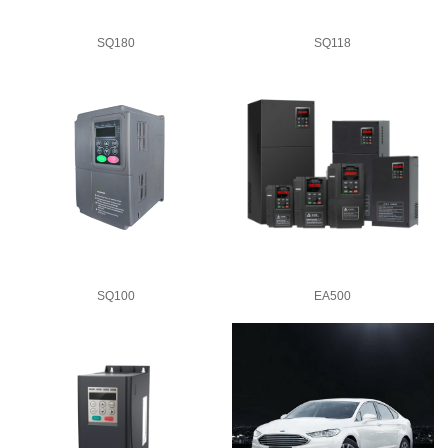
SQ180
SQ118
SQ100
EA500