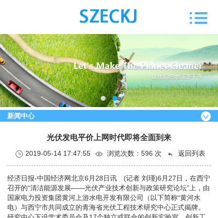
新闻中心
光伏发电平价上网时代即将全面到来
2019-05-14 17:47:55
浏览次数：
596 次
返回列表
经济日报-中国经济网北京6月28日讯 (记者 刘瑾)6月27日，在西宁
召开的“清洁能源发展——光伏产业技术创新与政策研究论坛”上，由
国家电力投资集团黄河上游水电开发有限公司（以下简称“黄河水
电）与西宁市共同成立的青海省光伏工程技术研究中心正式揭牌。
研究中心下设学术委员会及17个独立或联合的创新实验室、创新工