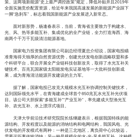
策。这两项新能源“史上最严调控政策”规定，降低补贴并且2019年
全面实施竞价配置资源，给近年来我国高速发展的新能源产业踩下
一脚“急刹车”，标志着我国新能源产业发展进入新常态。
面对新形势，杨逢春表示，当前，青海省主要致力于构建水、
光、风、热等多能互补、集成优化的全产业链，全力打造海西、海
南两个千万千瓦级清洁能源基地。
国家电力投资集团有限公司副总经理夏忠介绍说，国家电投瞄
准青海得天独厚的自然资源优势，创建光伏发电创新战略联盟和多
个科研平台，联合开展全产业链科技创新攻关，取得了水光互补关
键技术、百兆瓦国家级太阳能发电实证基地等一大批科技创新成
果，成为青海清洁能源开发建设的主力军。
据了解，国家电投已攻克大规模水光互补协调控制关键技术，
达到国际领先水平，在青海建成全球首个850兆瓦水光互补光伏项
目。该公司大胆探索“多能互补”“产业互补”，率先建成大型渔光互
补、农光互补、水上漂浮式项目。
天津大学前沿技术研究院院长练继建表示，根据我国特殊的能
源结构、开发程度以及能源的消纳结构和电网结构，我国风电、光
伏发电的开发模式有两种：一种是三北地区，离负荷中心比较远，
需要远距离传输消纳；另一种是规模化的水-光-风多能互补，这种模